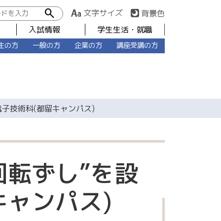
search
入試情報
学生生活・就職
生の方
一般の方
企業の方
講座受講の方
子技術科(都留キャンパス)
回転ずし”を設
キャンパス)