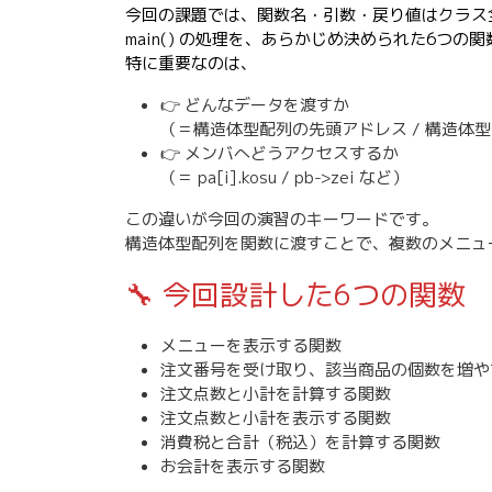
今回の課題では、関数名・引数・戻り値はクラス
main() の処理を、あらかじめ決められた6つの
特に重要なのは、
👉 どんなデータを渡すか
（＝構造体型配列の先頭アドレス / 構造体
👉 メンバへどうアクセスするか
（＝ pa[i].kosu / pb->zei など）
この違いが今回の演習のキーワードです。
構造体型配列を関数に渡すことで、複数のメニュ
🔧 今回設計した6つの関数
メニューを表示する関数
注文番号を受け取り、該当商品の個数を増や
注文点数と小計を計算する関数
注文点数と小計を表示する関数
消費税と合計（税込）を計算する関数
お会計を表示する関数