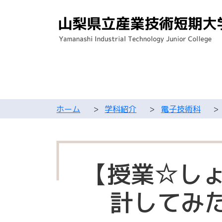
ホーム
>
学科紹介
>
電子技術科
>
【授業☆しょ
計してみた