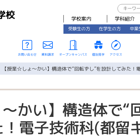
学校案内
学科紹介
受験生の方
在学生の方
卒業
お問い合わせ
資料請求
オープンキャンパス
個別見学
アクセス
【授業☆しょ～かい】構造体で“回転ずし”を設計してみた！電
～かい】構造体で“
！電子技術科(都留