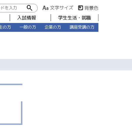
search
入試情報
学生生活・就職
生の方
一般の方
企業の方
講座受講の方