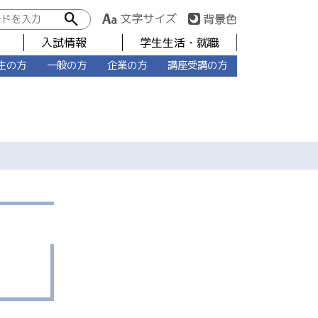
search
入試情報
学生生活・就職
生の方
一般の方
企業の方
講座受講の方