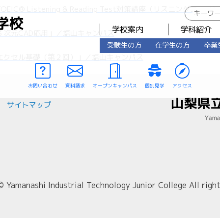
OEIC® Listening & Reading Test対策講座（リスニング
学校案内
学科紹介
３次元CAD応用」／塩山キャンパス
受験生の方
在学生の方
卒業
エクセル基礎（第２回）」／塩山キャンパス
お問い合わせ
資料請求
オープンキャンパス
個別見学
アクセス
サイトマップ
© Yamanashi Industrial Technology Junior College All right