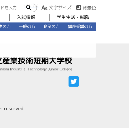
コース）」／塩山キャンパス
search
入試情報
学生生活・就職
生の方
一般の方
企業の方
講座受講の方
s reserved.