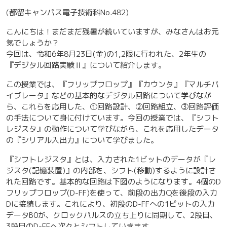
(都留キャンパス電子技術科No.482)
こんにちは！まだまだ残暑が続いていますが、みなさんはお元
気でしょうか？
今回は、令和6年8月23日(金)の1,2限に行われた、2年生の
『デジタル回路実験Ⅱ』について紹介します。
この授業では、『フリップフロップ』『カウンタ』『マルチバ
イブレータ』などの基本的なデジタル回路について学びなが
ら、これらを応用した、①回路設計、②回路組立、③回路評価
の手法について身に付けています。今回の授業では、『シフト
レジスタ』の動作について学びながら、これを応用したデータ
の『シリアル入出力』について学びました。
『シフトレジスタ』とは、入力された1ビットのデータが『レ
ジスタ(記憶装置)』の内部を、シフト(移動)するように設計さ
れた回路です。基本的な回路は下図のようになります。4個のD
フリップフロップ(D-FF)を使って、前段の出力Qを後段の入力
Dに接続します。これにより、初段のD-FFへの1ビットの入力
データB0が、クロックパルスの立ち上りに同期して、2段目、
3段目のD-FFへ次々とシフトしていきます。