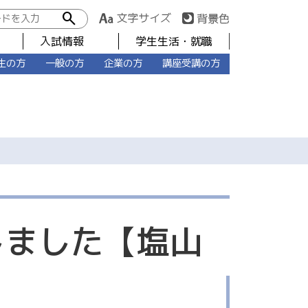
search
入試情報
学生生活・就職
生の方
一般の方
企業の方
講座受講の方
しました【塩山