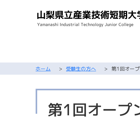
ホーム
>
受験生の方へ
>
第1回オー
第1回オープ