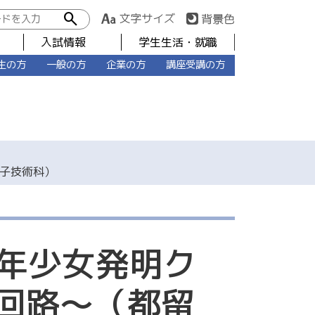
search
入試情報
学生生活・就職
生の方
一般の方
企業の方
講座受講の方
電子技術科）
年少女発明ク
子回路～（都留