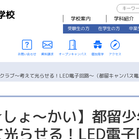
学校案内
学科紹介
受験生の方
在学生の方
卒業
お問い合わせ
資料請求
オープンキャンパス
個別見学
アクセス
クラブ～考えて光らせる！LED電子回路～（都留キャンパス
☆しょ～かい】都留少
光らせる！LED電