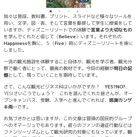
我々は普段、教科書、プリント、スライドなど様々なツールを
用い、文字、図・表、そして言葉を駆使して学生に授業をして
いますが、ディズニーリゾートでの体験で
言葉より大切なもの
を学んでくれたと信じて（
Believe
）います。それぞれの
Happiness
を胸に、５（
Five
）時にディズニーリゾートを後に
しました。
一流の観光施設を体験すること自体が、観光を学ぶ者、観光分
野で働く者にとって、最高の教材です。今回の経験が
明日の記
憶
として、残っていくことを期待しています。
さて、こんな観光ビジネス科はいかがですか？
YES?NO?
、
YES!さいこうでしょう？ これを読んでくれた皆さんが、オー
プンキャンパス、受験、入学へと進んでくれれば、
感謝カンゲ
キ雨…
です。
お気づきかとは思いますが、この文章は冒頭の国民的グループ
へのオマージュでもあります。彼らのファンの遠征行動などは
ファンツーリズムとして観光研究の対象にもなっています。観