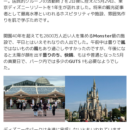
ー。国民的グループの活動終了を2日後に控えた5月29日、東
京ディズニーリゾートを1年生が訪れました。将来の観光従事
者として最高水準といわれるホスピタリティや施設、雰囲気作
りを肌で学ぶためです。
開園40年を超えても2800万人近い人を集める
Monster
級の施
設で、平日とはいえそれなりの人出でした。午前中は曇りで
嵐
ではないものの
風
もあり過ごしやすかったのですが、午後にな
ると太陽が顔を出す
曇りのち、快晴
、もはや普通となった5月
の真夏日で、パーク内では多少の
GUTS !
も必要なようでし
た。
ディズニーのパークは永遠に完成しないともいわれています。